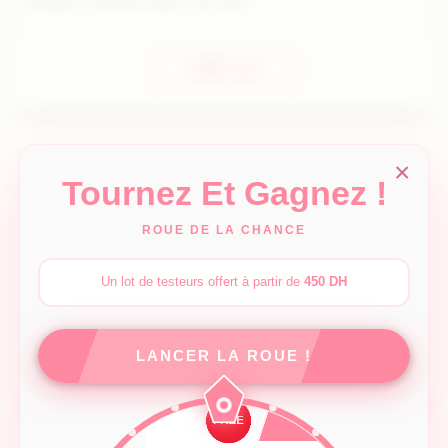
Ingrédients naturels
VOIR PLUS
×
NOTRE SÉLECTION POUR VOUS
Tournez Et Gagnez !
ROUE DE LA CHANCE
-14,92%
-11,82%
Un lot de testeurs offert à partir de
450 DH
LANCER LA ROUE !

