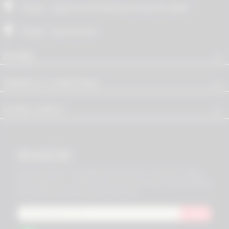
Tanger : Hypermarché Marjane (route de rabat)
Tanger : Gare de train

ZINABEL

TERMES ET CONDITIONS

VOTRE COMPTE
NEWSLETTER
Vous pouvez vous désinscrire à tout moment. Vous
trouverez pour cela nos informations de contact dans
les conditions d'utilisation du site.