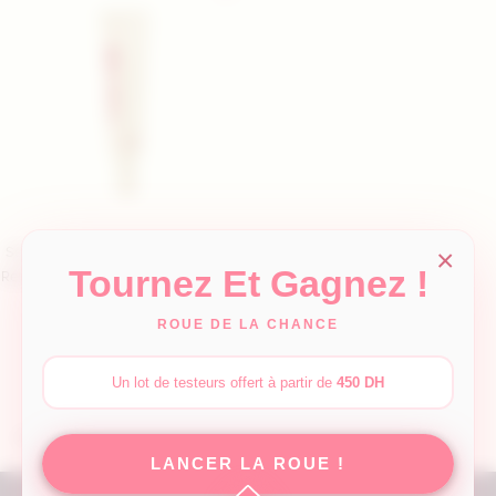
×
Sérum Contour Des Yeux SEOUL 1988
Tournez Et Gagnez !
Retinal Liposome 4% + Fermented Bean
K-SECRET
ROUE DE LA CHANCE
Prix
Prix
302,01 MAD
279,00 MAD
de
Un lot de testeurs offert à partir de
450 DH
base
Affichage 1-1 de 1 article(s)
LANCER LA ROUE !