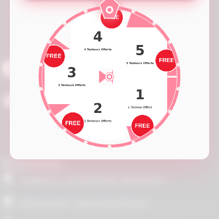
Une question sur un produit ?
0666139062
serviceclient@zinabel.ma
Facebook
Twitter
YouTube
Instagram
NOS MAGASINS
Casablanca : Hay Hassani Blv Afghanistane
Mohammedia : Hypermarché Marjane