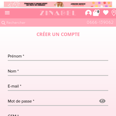
0
favorite

0666-139062
CRÉER UN COMPTE
Prénom
*
Nom
*
E-mail
*
Mot de passe
*