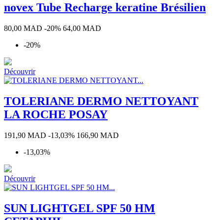
Flamingo
y
novex Tube Recharge keratine Brésilien
To
Go
Prix
Prix
80,00 MAD
-20%
64,00 MAD
de
-20%
base
Découvrir
TOLERIANE DERMO NETTOYANT
LA ROCHE POSAY
Prix
Prix
191,90 MAD
-13,03%
166,90 MAD
de
-13,03%
base
Découvrir
SUN LIGHTGEL SPF 50 HM