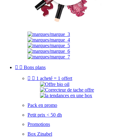


Bons plans


1 acheté = 1 offert
Pack en promo
Petit prix < 50 dh
Promotions
Box Zinabel