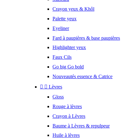
Crayon yeux & Khôl
Palette yeux
Eyeliner
Fard à paupières & base paupières
Highlighter yeux
Faux Cils
Go big Go bold
Nouveautés essence & Catrice


Lèvres
Gloss
Rouge à lèvres
Crayon à Lèvres
Baume à Lèvres & repulpeur
Huile à lèvres