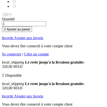
:
090
moi
Sass
:
100
en
&
Toffee
:
douceur
Flirty
Talk
Bare
Trace
Quantité

Ajouter au panier
favorite
Ajouter aux favoris
Vous devez être connecté à votre compte client
Se connecter
|
Créer un compte
local_shipping
Le reste jusqu'à la livraison gratuite:
320,00 MAD

Disponible
local_shipping
Le reste jusqu'à la livraison gratuite:
320,00 MAD
favorite
Ajouter aux favoris
Vous devez être connecté à votre compte client