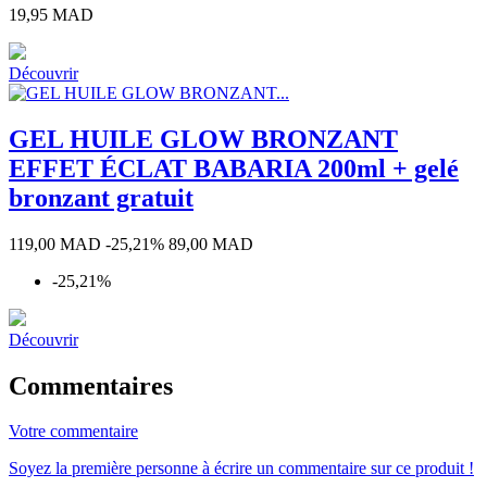
Prix
19,95 MAD
Découvrir
GEL HUILE GLOW BRONZANT
EFFET ÉCLAT BABARIA 200ml + gelé
bronzant gratuit
Prix
Prix
119,00 MAD
-25,21%
89,00 MAD
de
-25,21%
base
Découvrir
Commentaires
Votre commentaire
Soyez la première personne à écrire un commentaire sur ce produit !