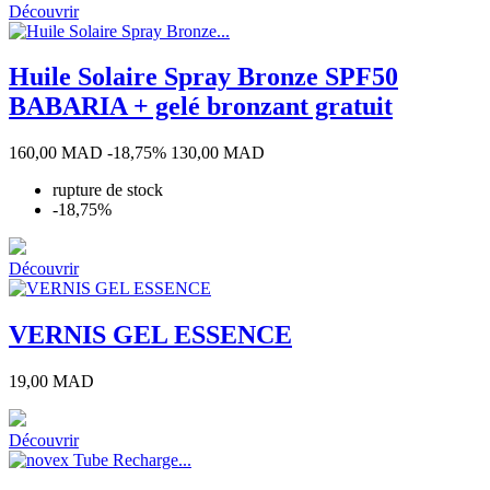
Découvrir
Huile Solaire Spray Bronze SPF50
BABARIA + gelé bronzant gratuit
Prix
Prix
160,00 MAD
-18,75%
130,00 MAD
de
rupture de stock
base
-18,75%
Découvrir
VERNIS GEL ESSENCE
Prix
19,00 MAD
Découvrir
52:
13
56:
Coral
Bingo
Red-