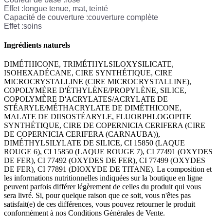
Effet
:
longue tenue, mat, teinté
Capacité de couverture
:
couverture complète
Effet
:
soins
Ingrédients naturels
DIMÉTHICONE, TRIMÉTHYLSILOXYSILICATE,
ISOHEXADÉCANE, CIRE SYNTHÉTIQUE, CIRE
MICROCRYSTALLINE (CIRE MICROCRYSTALLINE),
COPOLYMÈRE D'ÉTHYLÈNE/PROPYLÈNE, SILICE,
COPOLYMÈRE D'ACRYLATES/ACRYLATE DE
STÉARYLE/MÉTHACRYLATE DE DIMÉTHICONE,
MALATE DE DIISOSTÉARYLE, FLUORPHLOGOPITE
SYNTHÉTIQUE, CIRE DE COPERNICIA CERIFERA (CIRE
DE COPERNICIA CERIFERA (CARNAUBA)),
DIMÉTHYLSILYLATE DE SILICE, CI 15850 (LAQUE
ROUGE 6), CI 15850 (LAQUE ROUGE 7), CI 77491 (OXYDES
DE FER), CI 77492 (OXYDES DE FER), CI 77499 (OXYDES
DE FER), CI 77891 (DIOXYDE DE TITANE). La composition et
les informations nutritionnelles indiquées sur la boutique en ligne
peuvent parfois différer légèrement de celles du produit qui vous
sera livré. Si, pour quelque raison que ce soit, vous n'êtes pas
satisfait(e) de ces différences, vous pouvez retourner le produit
conformément à nos Conditions Générales de Vente.