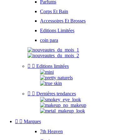
Parfums
Corps Et Bain
Accessoires Et Brosses
Editions Limitées
coin para


Editions limitées


Dernières tendances


Marques
7th Heaven