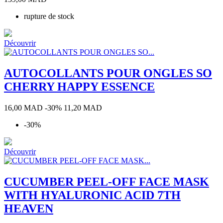
rupture de stock
Découvrir
010
020
Just
Great
Keep
Barrier
AUTOCOLLANTS POUR ONGLES SO
Swimming
Reef
CHERRY HAPPY ESSENCE
Prix
Prix
16,00 MAD
-30%
11,20 MAD
de
-30%
base
Découvrir
CUCUMBER PEEL-OFF FACE MASK
WITH HYALURONIC ACID 7TH
HEAVEN