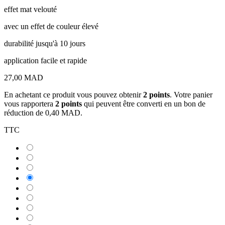
effet mat velouté
avec un effet de couleur élevé
durabilité jusqu'à 10 jours
application facile et rapide
27,00 MAD
En achetant ce produit vous pouvez obtenir
2
points
. Votre panier
vous rapportera
2
points
qui peuvent être converti en un bon de
réduction de
0,40 MAD
.
TTC
010:
Princess
020
Charming
:
030
Drip
:
040
The
Rouge
:
050:
Drama
à
Latte
Sip
060
porter
Lines
&
:
070
Slay
Deep
:
080
Talk
Tracez-