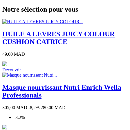
Notre sélection pour vous
HUILE A LEVRES JUICY COLOUR
CUSHION CATRICE
Prix
49,00 MAD
Découvrir
010
020
030
050
-
-
-
-
Bae
Gloss
Palm
Drenched
Masque nourrissant Nutri Enrich Wella
Watch
Angeles
Punch
Drama
Professionals
Prix
Prix
305,00 MAD
-8,2%
280,00 MAD
de
-8,2%
base