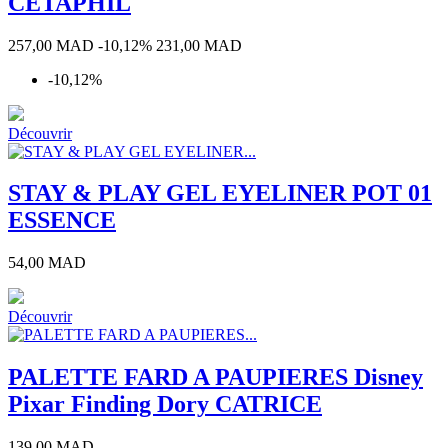
CETAPHIL
Prix
Prix
257,00 MAD
-10,12%
231,00 MAD
de
-10,12%
base
Découvrir
STAY & PLAY GEL EYELINER POT 01
ESSENCE
Prix
54,00 MAD
Découvrir
#AF5856
#161616
PALETTE FARD A PAUPIERES Disney
Pixar Finding Dory CATRICE
Prix
139,00 MAD